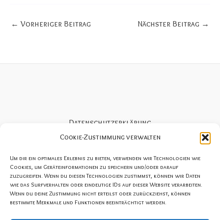
←
Vorheriger Beitrag
Nächster Beitrag
→
Datenschutzerklärung
Cookie-Richtlinie (EU)
Cookie-Zustimmung verwalten
Impressum
Um dir ein optimales Erlebnis zu bieten, verwenden wir Technologien wie
AGBs SportNacht Wesel
Cookies, um Geräteinformationen zu speichern und/oder darauf
zuzugreifen. Wenn du diesen Technologien zustimmst, können wir Daten
Konzeption und Organisation SportNacht Wesel:
wie das Surfverhalten oder eindeutige IDs auf dieser Website verarbeiten.
Wenn du deine Zustimmung nicht erteilst oder zurückziehst, können
KM Sport & Consulting / Kai Meesters
bestimmte Merkmale und Funktionen beeinträchtigt werden.