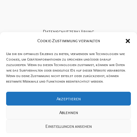
Datenschutzerklärung
Cookie-Richtlinie (EU)
Cookie-Zustimmung verwalten
Impressum
Um dir ein optimales Erlebnis zu bieten, verwenden wir Technologien wie
AGBs SportNacht Wesel
Cookies, um Geräteinformationen zu speichern und/oder darauf
zuzugreifen. Wenn du diesen Technologien zustimmst, können wir Daten
Konzeption und Organisation SportNacht Wesel:
wie das Surfverhalten oder eindeutige IDs auf dieser Website verarbeiten.
Wenn du deine Zustimmung nicht erteilst oder zurückziehst, können
KM Sport & Consulting / Kai Meesters
bestimmte Merkmale und Funktionen beeinträchtigt werden.
Akzeptieren
Copyright © [2023]
Stadtsportverband-wesel e. V.
|
Ablehnen
Webdesign
PK-Medien
Einstellungen ansehen