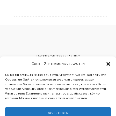
Datenschutzerklärung
Cookie-Richtlinie (EU)
Cookie-Zustimmung verwalten
Impressum
Um dir ein optimales Erlebnis zu bieten, verwenden wir Technologien wie
AGBs SportNacht Wesel
Cookies, um Geräteinformationen zu speichern und/oder darauf
zuzugreifen. Wenn du diesen Technologien zustimmst, können wir Daten
Konzeption und Organisation SportNacht Wesel:
wie das Surfverhalten oder eindeutige IDs auf dieser Website verarbeiten.
Wenn du deine Zustimmung nicht erteilst oder zurückziehst, können
KM Sport & Consulting / Kai Meesters
bestimmte Merkmale und Funktionen beeinträchtigt werden.
Akzeptieren