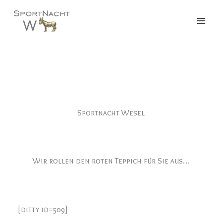
Zum
Inhalt
springen
Sportnacht Wesel
Wir rollen den roten Teppich für Sie aus…
[ditty id=509]